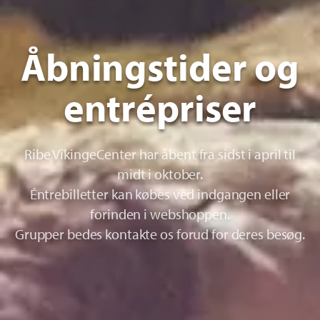
Åbningstider og
entrépriser
Ribe VikingeCenter har åbent fra sidst i april til
midt i oktober.
Éntrebilletter kan købes ved indgangen eller
forinden i webshoppen.
Grupper bedes kontakte os forud for deres besøg.