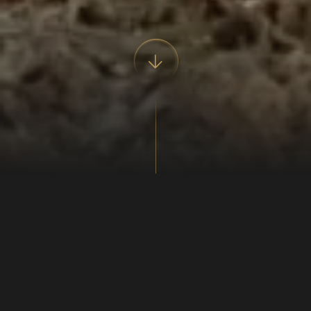
"Hver morgen kører DAG frem
over himlen med sin vogn