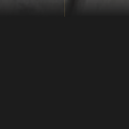
"På havnen hænger lugten af
tjære og fisk i luften. Et par
svedige trælle slæber tunge
kværnsten op på
markedspladsen. Et skib er
kommet ind, og velklædte