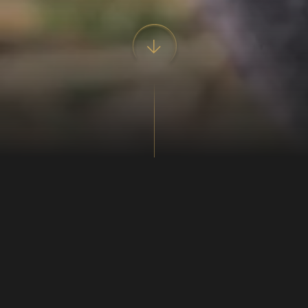
Bujaras pandekager med ost og urter
Prøv disse pandekager som tilbehør til aftensmaden
eller som lækre, kolde frokostwraps med friskost.