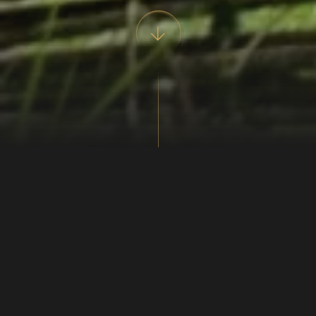
"Der lød et hysterisk råb ovre
fra det lille hus, hvor folk gik
afsides for at lette sig.