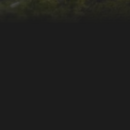
Vi fortæller lidt om baggrunden for de rekonstruerede
miljøer og bygninger, som vi har opbygget siden 1992.
Ribe VikingeCenter breder sig ud over 15 ha og viser
Ribes udvikling fra grundlæggelsen omkring år 700 til
slutningen af 900-tallet. Og 'billedet' er tilmed
levendegjort, og hver dag præsenterer vi dagligliv,
håndværk, handel, landbrug og skikke, så kulturarven
bliver nærværende og til at føle på for vores gæster. Der
ligger et omfattende forskningsarbejde bag, og der
dukker ny viden op ved hvert arkæologiske spadestik i
gamle Ribe.