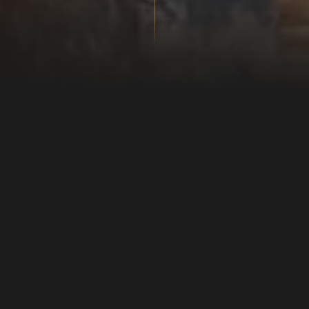
DATO
14. august - 15. august 2026
TID
10:00 - 16:30
MØDESTED
MARKEDSPLADS ÅR 710-750