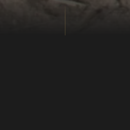
Når væveren kommer til byen
Enhver husmor og hendes døtre kan spinde garn, farve
det med egnens planter og væve uldstoffer til de
daglige klæder. Men når væveren kommer til byen eller
på markedet, så stimler koner og piger sammen om
ham. Han væver stoffer i komplicerede mønstre og kan
arbejde med de allertyndeste garner - ikke alene af uld