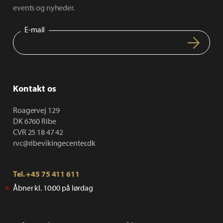
events og nyheder.
E-mail
Kontakt os
Roagervej 129
DK 6760 Ribe
CVR 25 18 47 42
rvc@ribevikingecenter.dk
Tel.
+45 75 411 611
Åbner kl. 10:00 på lørdag