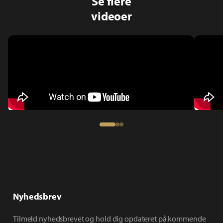
Se flere
videoer
Nyhedsbrev
Fadeburet - Røg og salt
Kr
Episode 1
Epis
Tilmeld nyhedsbrevet og hold dig opdateret på kommende