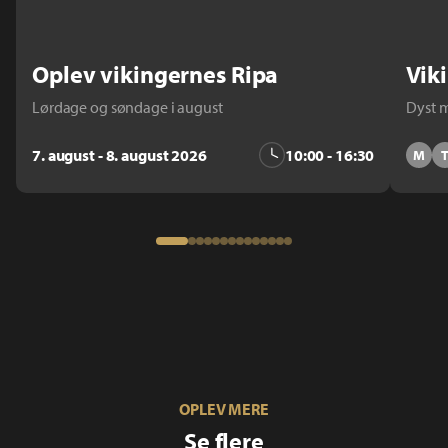
Oplev vikingernes Ripa
Vik
Lørdage og søndage i august
Dyst 
7. august - 8. august 2026
10:00 - 16:30
M
OPLEV MERE
Se flere