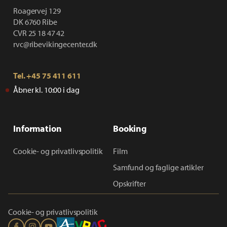
Roagervej 129
DK 6760 Ribe
CVR 25 18 47 42
rvc@ribevikingecenter.dk
Tel.
+45 75 411 611
Åbner kl. 10:00 i dag
Information
Booking
Cookie- og privatlivspolitik
Film
Samfund og faglige artikler
Opskrifter
Cookie- og privatlivspolitik